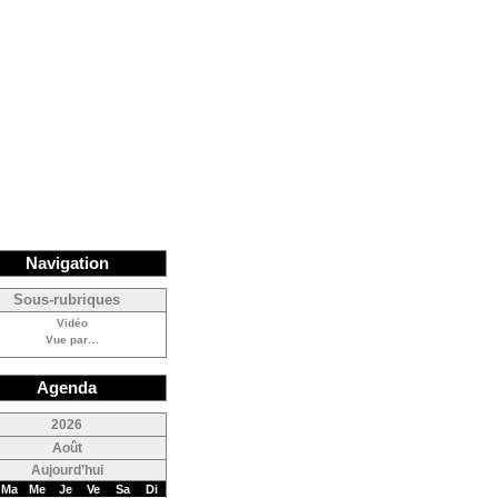
Navigation
Sous-rubriques
Vidéo
Vue par…
Agenda
<
2026
<
Août
Aujourd’hui
Ma
Me
Je
Ve
Sa
Di