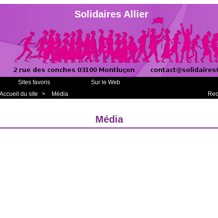
Solidaires Allier
Sites favoris
Sur le Web
Accueil du site
>
Média
Rec
Média