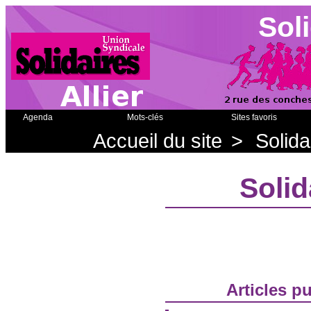
Soli
Agenda
Mots-clés
Sites favoris
Accueil du site
>
Solida
Solid
Articles p