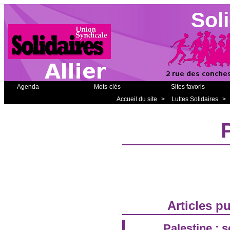
Soli
Agenda
Mots-clés
Sites favoris
Accueil du site
>
Luttes Solidaires
>
Articles p
Palestine : 