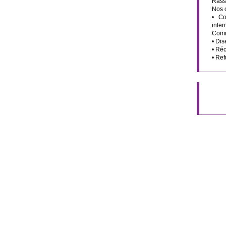
Rass
Nos o
• Co
inter
Comm
• Dis
• Réc
• Ref