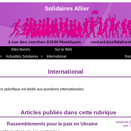
Solidaires Allier
Sites favoris
Sur le Web
>
Actualités Solidaires
>
International
Rec
International
e spécifique est dédié aux questions internationales
Articles publiés dans cette rubrique
vendredi 1
Rassemblements pour la paix en Ukraine
par