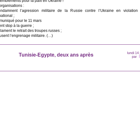
emblements pour la paix en Ukraine !
rganisations :
ndamnent l’agression militaire de la Russie contre l’Ukraine en violation 
national ;
uniqué pour le 11 mars
ent stop à la guerre ;
lament le retrait des troupes russes ;
usent l’engrenage militaire. (…)
lundi 14
Tunisie-Egypte, deux ans après
par