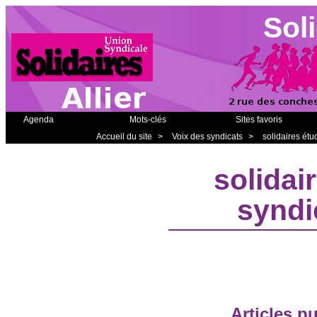
Soli
Agenda
Mots-clés
Sites favoris
Accueil du site
>
Voix des syndicats
>
solidaires étu
solidai
syndi
Articles p