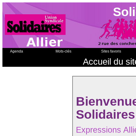
Soli
Agenda
Mots-clés
Sites favoris
Accueil du sit
Bienvenu
Solidaires 
Expressions Alli