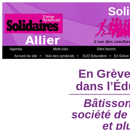
Soli
Agenda
Mots-clés
Sites favoris
Accueil du site
>
Voix des syndicats
>
SUD Education
>
En Grève 
En Grève
dans l’Éd
Bâtisson
société de
et pl